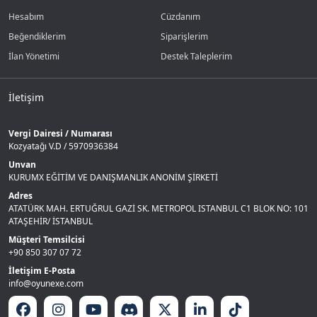
Hesabım
Cüzdanım
Beğendiklerim
Siparişlerim
İlan Yönetimi
Destek Taleplerim
İletişim
Vergi Dairesi / Numarası
Kozyatağı V.D / 5970936384
Unvan
KURUMX EĞİTİM VE DANIŞMANLIK ANONİM ŞİRKETİ
Adres
ATATÜRK MAH. ERTUĞRUL GAZİ SK. METROPOL ISTANBUL C1 BLOK NO: 101
ATAŞEHİR/ İSTANBUL
Müşteri Temsilcisi
+90 850 307 07 72
İletişim E-Posta
info@oyunexe.com