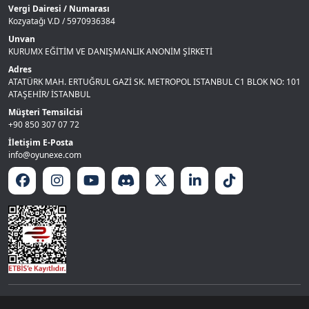
Vergi Dairesi / Numarası
Kozyatağı V.D / 5970936384
Unvan
KURUMX EĞİTİM VE DANIŞMANLIK ANONİM ŞİRKETİ
Adres
ATATÜRK MAH. ERTUĞRUL GAZİ SK. METROPOL ISTANBUL C1 BLOK NO: 101
ATAŞEHİR/ İSTANBUL
Müşteri Temsilcisi
+90 850 307 07 72
İletişim E-Posta
info@oyunexe.com