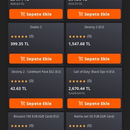
888.62 TL
813.71 TL
Sepete Ekle
Sepete Ekle
Diablo 2
Destiny 2 (EU)
(0)
(0)
399.35 TL
1,547.68 TL
Sepete Ekle
Sepete Ekle
Destiny 2 - Coldheart Pack DLC (EU)
Call of Duty: Black Ops 4 (EU)
(0)
(0)
42.63 TL
2,670.44 TL
3,628.64 TL
Sepete Ekle
Sepete Ekle
Blizzard 100 EUR (Gift Card) (EU)
Battle.net 50 EUR (Gift Card)
(0)
(0)