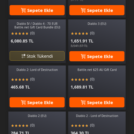
Sepete Ekle
Sepete Ekle
Diablo IV / Diablo 4 - 70 EUR
Diablo 3 (EU)
Battle.net Gift Card Bundle (EU)
(0)
(0)
6,080.85 TL
1,651.91 TL
3,541.37 TL
Stok Tükendi
Sepete Ekle
Diablo 2: Lord of Destruction
Battle.net $25 AU Gift Card
(0)
(0)
465.68 TL
1,689.81 TL
Sepete Ekle
Sepete Ekle
Diablo 2 (EU)
Diablo 2 - Lord of Destruction
(0)
(0)
284.71 TL
364.30 TL