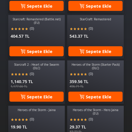
Sepete Ekle
Sepete Ekle
Starcraft: Remastered (Battle.net)
StarCraft: Remastered
(EU)
(0)
(0)
404.57 TL
543.37 TL
Sepete Ekle
Sepete Ekle
Starcraft 2 - Heart of the Swarm
Heroes of the Storm (Starter Pack)
(DLC)
(DLC)
(0)
(0)
1,140.75 TL
359.56 TL
1,177.66 TL
496.71 TL
Sepete Ekle
Sepete Ekle
Heroes of the Storm - Jaina
Heroes of the Storm - Hero Jaina
(EU)
(0)
(0)
19.90 TL
29.37 TL
37.77 TL