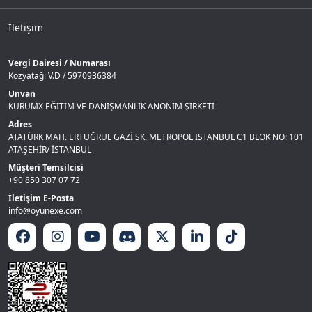
İletişim
Vergi Dairesi / Numarası
Kozyatağı V.D / 5970936384
Unvan
KURUMX EĞİTİM VE DANIŞMANLIK ANONİM ŞİRKETİ
Adres
ATATÜRK MAH. ERTUĞRUL GAZİ SK. METROPOL ISTANBUL C1 BLOK NO: 101
ATAŞEHİR/ İSTANBUL
Müşteri Temsilcisi
+90 850 307 07 72
İletişim E-Posta
info@oyunexe.com