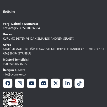
İletişim
Vergi Dairesi / Numarası
Kozyatağı V.D / 5970936384
Unvan
KURUMX EĞİTİM VE DANIŞMANLIK ANONİM ŞİRKETİ
Adres
ATATÜRK MAH. ERTUĞRUL GAZİ SK. METROPOL ISTANBUL C1 BLOK NO: 101
ATAŞEHİR/ İSTANBUL
Müşteri Temsilcisi
+90 850 307 07 72
İletişim E-Posta
info@oyunexe.com