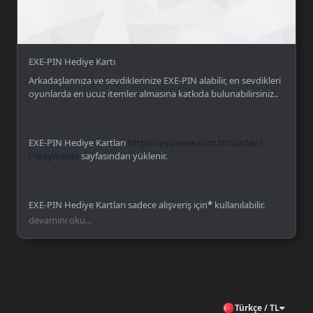
EXE-PIN Hediye Kartı
Arkadaşlarınıza ve sevdiklerinize EXE-PIN alabilir, en sevdikleri
oyunlarda en ucuz itemler almasına katkıda bulunabilirsiniz..
EXE-PIN Hediye Kartları
https://oyunexe.com.tr/cuzdan?
t=payments
sayfasından yüklenir.
EXE-PIN Hediye Kartları sadece alışveriş için
*
kullanılabilir.
Herhangi bir alışveriş alt limiti yoktur.
devamını oku...
*
EXE-PIN Hediye Kartları ile yüklenen tutarlar çekilemez.
OyunExe tarafından bazı ürün grupları ile alışverişler
kısıtlanmış olabilir. (Bakiye Kartları ve Yayıncı bağ
Türkçe / TL