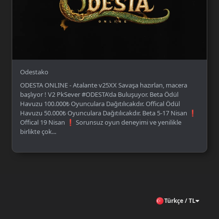
Odestako
ODESTA ONLINE - Atalante v25XX Savaşa hazırlan, macera
başlıyor ! V2 PkSever #ODESTA'da Buluşuyor. Beta Ödül
Havuzu 100.000₺ Oyunculara Dağıtılıcakdır. Offical Ödül
Havuzu 50.000₺ Oyunculara Dağıtılıcakdır. Beta 5-17 Nisan ❗️
Offical 19 Nisan ❗️ Sorunsuz oyun deneyimi ve yenilikle
birlikte çok...
Türkçe / TL