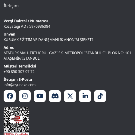
İletişim
Vergi Dairesi / Numarası
Kozyatağı V.D / 5970936384
Unvan
KURUMX EĞİTİM VE DANIŞMANLIK ANONİM ŞİRKETİ
Adres
ATATÜRK MAH. ERTUĞRUL GAZİ SK. METROPOL ISTANBUL C1 BLOK NO: 101
ATAŞEHİR/ İSTANBUL
Müşteri Temsilcisi
+90 850 307 07 72
İletişim E-Posta
info@oyunexe.com