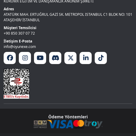
KURUMX EĞİTİM VE DANIŞMANLIK ANONİM ŞİRKETİ
Adres
ATATÜRK MAH. ERTUĞRUL GAZİ SK. METROPOL ISTANBUL C1 BLOK NO: 101
ATAŞEHİR/ İSTANBUL
Müşteri Temsilcisi
+90 850 307 07 72
İletişim E-Posta
info@oyunexe.com
Ödeme Yöntemleri