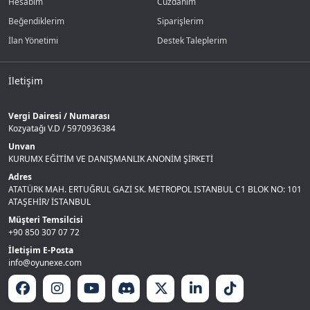
Hesabım
Cüzdanım
Beğendiklerim
Siparişlerim
İlan Yönetimi
Destek Taleplerim
İletişim
Vergi Dairesi / Numarası
Kozyatağı V.D / 5970936384
Unvan
KURUMX EĞİTİM VE DANIŞMANLIK ANONİM ŞİRKETİ
Adres
ATATÜRK MAH. ERTUĞRUL GAZİ SK. METROPOL ISTANBUL C1 BLOK NO: 101
ATAŞEHİR/ İSTANBUL
Müşteri Temsilcisi
+90 850 307 07 72
İletişim E-Posta
info@oyunexe.com